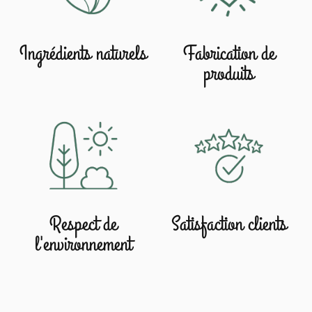
Ingrédients naturels
Fabrication de
produits
Respect de
Satisfaction clients
l'environnement